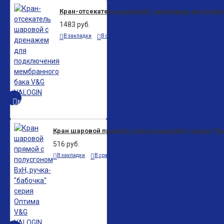
Кран-отсекатель шаровой с дренажем для подк
1483 руб.
В закладки
В сравнение
БЫСТРЫЙ ПРОСМОТР
Кран шаровой прямой с полусгоном ВхН, ручка-"б
516 руб.
В закладки
В сравнение