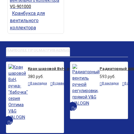
VG-901000
Кранбукса для
вентильного
коллектора
НАИБОЛЕЕ ПРОСМАТРИВАЕМЫЕ
Кран шаровой ВxН, ручка-"бабочка" серия Оптима V
Радиаторный вен
380 руб.
593 руб.
В закладки
В сравнение
В закладки
В сра
БЫСТРЫЙ ПРОСМОТР
БЫСТРЫЙ ПРОСМОТР