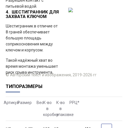
Разрешён контакт с
питьевой водой.
4. ШЕСТИГРАННИК ДЛЯ
ЗАХВАТА КЛЮЧОМ
Шестигранник в отличие от
8 граней обеспечивает
большую площадь
соприкосновения между
ключом и корпусом.
Такой надёжный хват во
время монтажа уменьшает
риск срыва инструмента.
© Авторский текст и изображения, 2019-2026 гг
ТИПОРАЗМЕРЫ
Артикул
Размер
Вес
К-во
К-во
РРЦ
*
в
в
коробке
упаковке