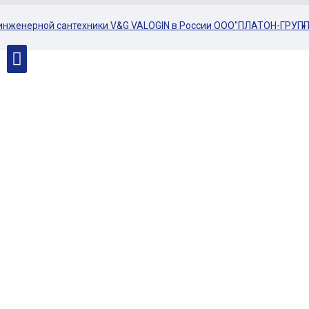
енерной сантехники V&G VALOGIN в России ООО"ПЛАТОН-ГРУПП"ㅤㅤㅤㅤㅤㅤㅤㅤㅤ