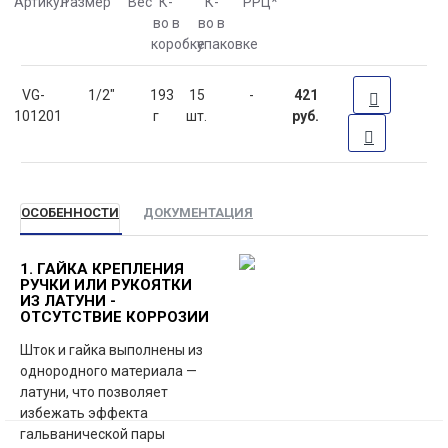
Артикул
Размер
Вес
К-
К-
РРЦ
*
во в
во в
коробке
упаковке
VG-
1/2"
193
15
-
421
101201
г
шт.
руб.
ОСОБЕННОСТИ
ДОКУМЕНТАЦИЯ
1. ГАЙКА КРЕПЛЕНИЯ
РУЧКИ ИЛИ РУКОЯТКИ
ИЗ ЛАТУНИ -
ОТСУТСТВИЕ КОРРОЗИИ
Шток и гайка выполнены из
однородного материала —
латуни, что позволяет
избежать эффекта
гальванической пары