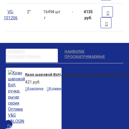
VG-
2"
1649
4 шт.
-
4135
101206
г
руб.
НЕДАВНО
НАИБОЛЕЕ
ПРОСМОТРЕННЫЕ
ПРОСМАТРИВАЕМЫЕ
Кран шаровой ВxН, ручка-рычаг серия Оптима V&G V
421 руб.
В закладки
В сравнение
БЫСТРЫЙ ПРОСМОТР