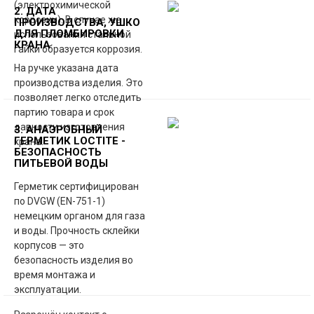
(электрохимической
2. ДАТА
коррозии). В случае же
ПРОИЗВОДСТВА, УШКО
ДЛЯ ПЛОМБИРОВКИ
использования стальной
КРАНА
гайки образуется коррозия.
На ручке указана дата
производства изделия. Это
позволяет легко отследить
партию товара и срок
давности изготовления
3. АНАЭРОБНЫЙ
ГЕРМЕТИК LOCTITE -
крана.
БЕЗОПАСНОСТЬ
ПИТЬЕВОЙ ВОДЫ
Герметик сертифицирован
по DVGW (EN-751-1)
немецким органом для газа
и воды. Прочность склейки
корпусов — это
безопасность изделия во
время монтажа и
эксплуатации.