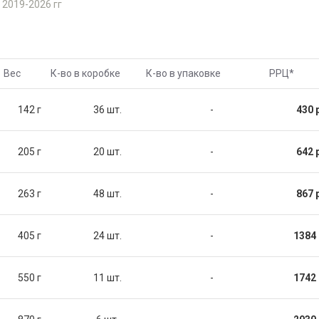
 2019-2026 гг
Вес
К-во в коробке
К-во в упаковке
РРЦ
*
142 г
36 шт.
-
430 
205 г
20 шт.
-
642 
263 г
48 шт.
-
867 
405 г
24 шт.
-
1384 
550 г
11 шт.
-
1742 