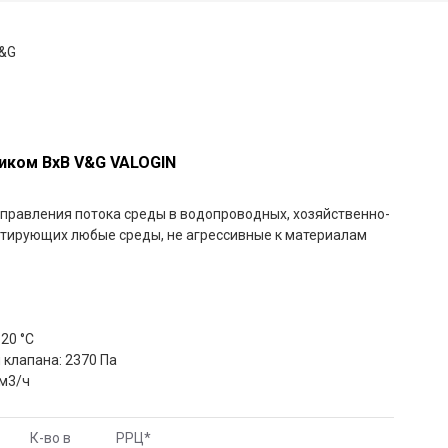
8 (800) 777-46-18
иком ВхВ V&G VALOGIN
правления потока среды в водопроводных, хозяйственно-
ртирующих любые среды, не агрессивные к материалам
20 °С
клапана: 2370 Па
 м3/ч
К-во в
РРЦ
*