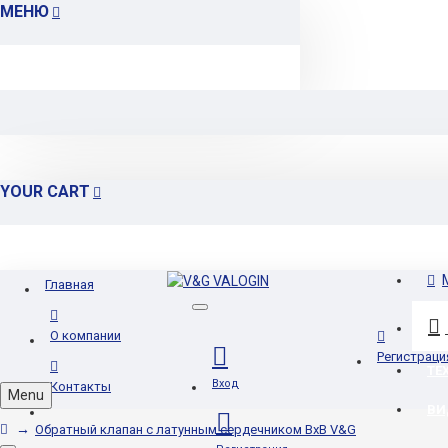
МЕНЮ
YOUR CART
Главная
О компании
Регистраци
ТЕ
Вход
Контакты
Menu
ВИ
Обратный клапан с латунным сердечником ВхВ V&G