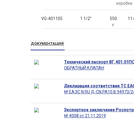
коробке
VG-401105
1 1/2"
550
11 
г
ДОКУМЕНТАЦИЯ
Технический паспорт ВГ.401.01П
ОБРАТНЫЙ КЛАПАН
Декларация соответствия ТС ЕА
№ ЕАЭС N RU Д-CN.РА10.В.94973/24
Экспертное заключение Роспот
№ 4008 от 21.11.2019