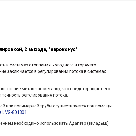
8 (800) 777-46-18
ировкой, 2 выхода, "евроконус"
ать
в системах отопления, холодного и горячего
ие заключается в регулировании потока в системах
плотнение металл по металлу, что предотвращает его
т точность регулирования потока.
ой или полимерной трубы осуществляется при помощи
01
,
VG-801301
.
нением необходимо использовать Адаптер (вкладыш)