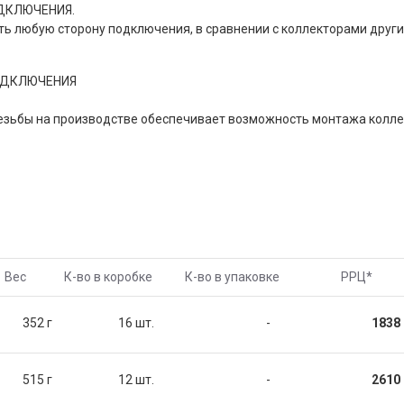
ДКЛЮЧЕНИЯ.
ь любую сторону подключения, в сравнении с коллекторами други
резьбы на производстве обеспечивает возможность монтажа колле
Вес
К-во в коробке
К-во в упаковке
РРЦ
*
352 г
16 шт.
-
1838 
515 г
12 шт.
-
2610 