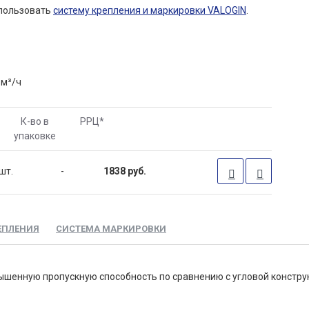
спользовать
систему крепления и маркировки VALOGIN
.
 м³/ч
К-во в
РРЦ
*
упаковке
шт.
-
1838 руб.
ЕПЛЕНИЯ
СИСТЕМА МАРКИРОВКИ
ышенную пропускную способность по сравнению с угловой констру