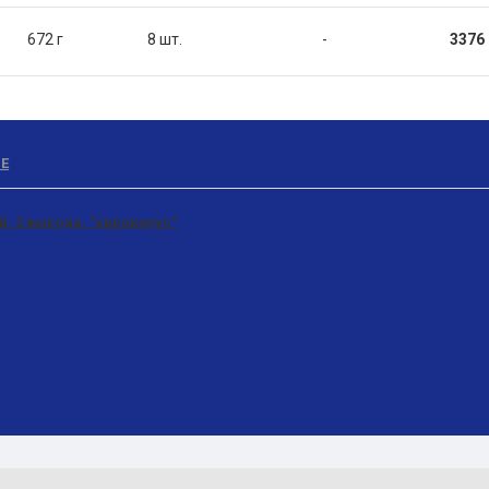
672 г
8 шт.
-
3376 
Е
, 2 выхода, "евроконус"