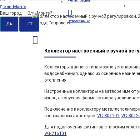
Регистрация
Эль-Монте
Ваш город —
Эль-Монте
?
Отложенные
Коллектор настроечный с ручной регул
Коллекторы данного типа можно устанавлив
водоснабжения, однако их основное назначен
отопления.
Настроечные коллекторы на затворе имеют у
износ, а конусная форма затвора увеличивае
Подключение к коллектору металлополимерн
специальных адаптеров:
VG-801101
,
VG-8012
Для подключения фитингов с плоским уплот
VG-216101
.