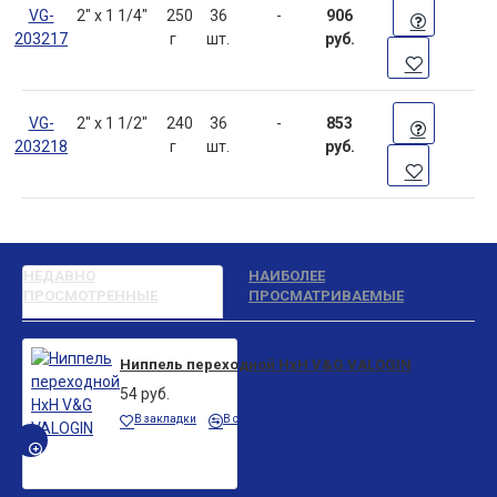
VG-
2" х 1 1/4"
250
36
-
906
203217
г
шт.
руб.
VG-
2" х 1 1/2"
240
36
-
853
203218
г
шт.
руб.
НЕДАВНО
НАИБОЛЕЕ
ПРОСМОТРЕННЫЕ
ПРОСМАТРИВАЕМЫЕ
Ниппель переходной НхН V&G VALOGIN
54 руб.
В закладки
В сравнение
БЫСТРЫЙ ПРОСМОТР