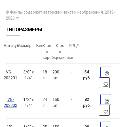
© Файлы содержат авторский текст и изображения, 2019-
2026 гг
ТИПОРАЗМЕРЫ
Артикул
Размер
Вес
К-во
К-во
РРЦ
*
в
в
коробке
упаковке
VG-
3/8" x
18
200
-
54
203201
1/4"
г
шт.
руб.
VG-
1/2" x
24
150
-
82
203202
1/4"
г
шт.
руб.
VG-
1/2" x
25
150
-
90