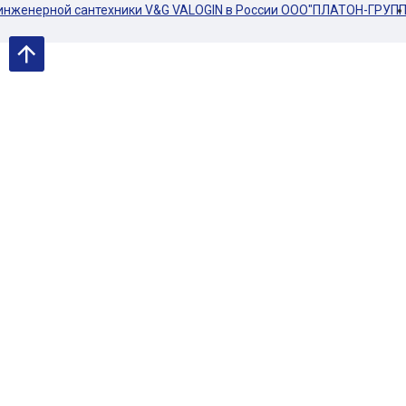
енерной сантехники V&G VALOGIN в России ООО"ПЛАТОН-ГРУПП"ㅤㅤㅤㅤㅤㅤㅤㅤㅤ