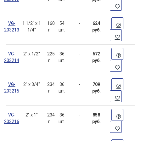
VG-
1 1/2" х 1
160
54
-
624
203213
1/4"
г
шт.
руб.
VG-
2" х 1/2"
225
36
-
672
203214
г
шт.
руб.
VG-
2" х 3/4"
234
36
-
709
203215
г
шт.
руб.
VG-
2" х 1"
234
36
-
858
203216
г
шт.
руб.